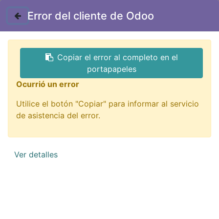
Contáctenos
Error del cliente de Odoo
Todos
Copiar el error al completo en el
portapapeles
3 Artículos
Ocurrió un error
Protoboard
×
Utilice el botón "Copiar" para informar al servicio
de asistencia del error.
Ver detalles
Leer un valor analogico con Arduino