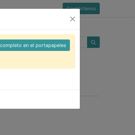
Contáctenos
duino
l completo en el portapapeles