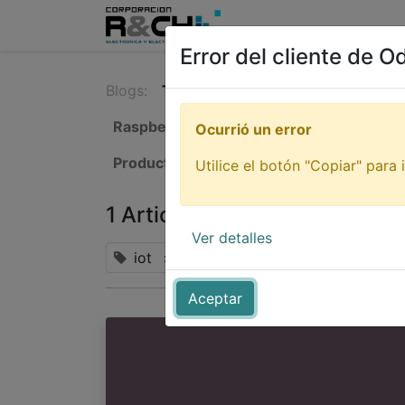
Inicio
Tienda
Tutori
Error del cliente de O
Blogs:
Todos
Nuestro blog
Recomend
Raspberry Pi
SSH
Tutorial Intermedio
Ocurrió un error
Productos para combatir el Coronavirus
Utilice el botón "Copiar" para i
1 Articulo
Ver detalles
iot
×
Aceptar