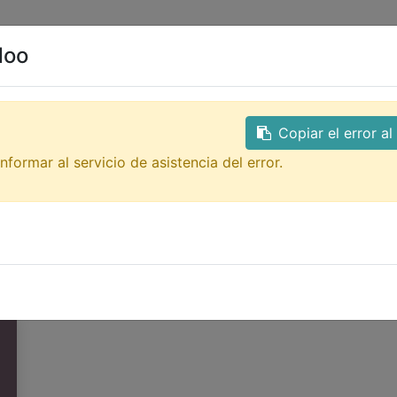
0
ales
Contacto
doo
aciones
Alternativas a Raspberry Pi
Tutorial Basico Ar
 Arduino
Electronica Basica
Copiar el error a
nformar al servicio de asistencia del error.