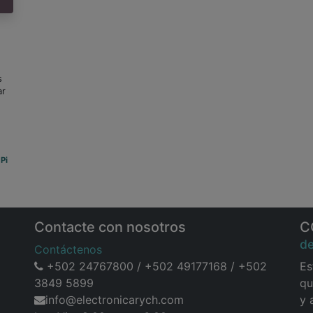
s
ar
Pi
Contacte con nosotros
C
d
Contáctenos
+502 24767800 / +502 49177168 / +502
Es
3849 5899
qu
info@electronicarych.com
y 