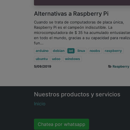
Alternativas a Raspberry Pi
Cuando se trata de computadoras de placa única,
Raspberry Pi es el campeón indiscutible. La
microcomputadora de $ 35 ha acumulado entusiasta
en todo el mundo, gracias a su capacidad para realiz
fun...
arduino
debian
iot
linux
noobs
raspberry
ubuntu
udoo
windows
5/09/2019
Raspberry 
Nuestros productos y servicios
Inicio
Chatea por whatsapp