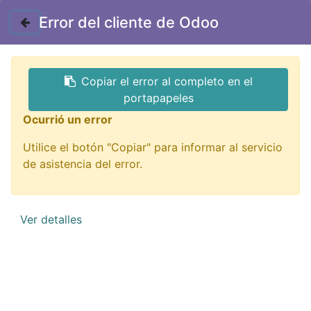
Contáctenos
Error del cliente de Odoo
GTQ
Copiar el error al completo en el
Todos los productos
Resistencias
portapapeles
R0805-2.7 Resistencia 2.7 ohm 1/8W SMD
Ocurrió un error
Utilice el botón "Copiar" para informar al servicio
de asistencia del error.
Ver detalles