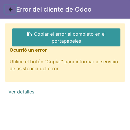
Contáctenos
Error del cliente de Odoo
GTQ
Copiar el error al completo en el
Todos los productos
Semiconductores
portapapeles
NTE74LS93 TTL contador binario 74LS93
Ocurrió un error
Utilice el botón "Copiar" para informar al servicio
de asistencia del error.
Ver detalles