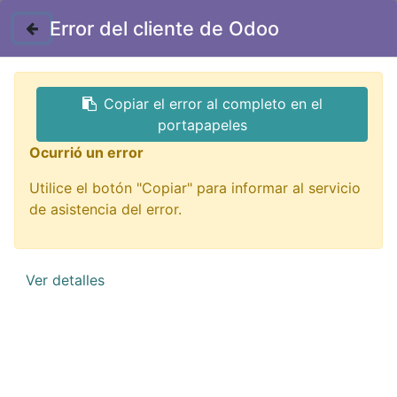
Contáctenos
Error del cliente de Odoo
GTQ
Copiar el error al completo en el
Todos los productos
Semiconductores
portapapeles
NTE74LS185 TTL decoder binario a BCD 74LS185
Ocurrió un error
Utilice el botón "Copiar" para informar al servicio
de asistencia del error.
Ver detalles