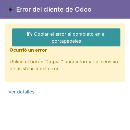
Contáctenos
Error del cliente de Odoo
GTQ
Copiar el error al completo en el
Todos los productos
Semiconductores
portapapeles
NTE7448 TTL decoder BCD p/7 segmentos 74LS48
Ocurrió un error
Utilice el botón "Copiar" para informar al servicio
de asistencia del error.
Ver detalles