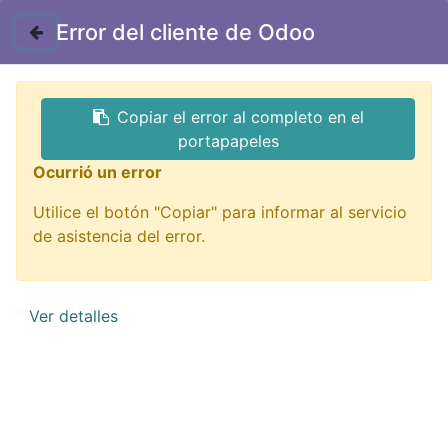
Contáctenos
Error del cliente de Odoo
GTQ
Copiar el error al completo en el
Todos los productos
portapapeles
222 Tomacorriente Sencillo tipo Pendulo con Cable
Ocurrió un error
110V 10A hule
Utilice el botón "Copiar" para informar al servicio
de asistencia del error.
Ver detalles